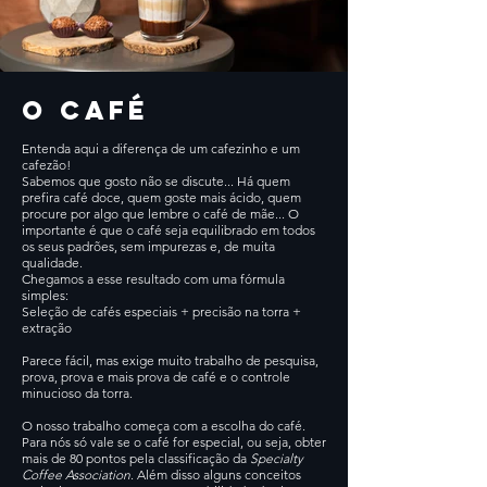
O CAFÉ
Entenda aqui a diferença de um cafezinho e um
cafezão!
Sabemos que gosto não se discute... Há quem
prefira café doce, quem goste mais ácido, quem
procure por algo que lembre o café de mãe... O
importante é que o café seja equilibrado em todos
os seus padrões, sem impurezas e, de muita
qualidade.
Chegamos a esse resultado com uma fórmula
simples:
Seleção de cafés especiais + precisão na torra +
extração
Parece fácil, mas exige muito trabalho de pesquisa,
prova, prova e mais prova de café e o controle
minucioso da torra.
O nosso trabalho começa com a escolha do café.
Para nós só vale se o café for especial, ou seja, obter
mais de 80 pontos pela classificação da
Specialty
Coffee Association
. Além disso alguns conceitos