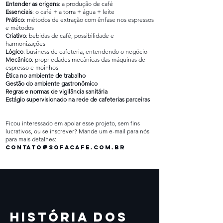
Entender as origens
: a produção de café
Essenciais
: o café + a torra + água + leite
Prático
: métodos de extração com ênfase nos espressos
e métodos
Criativo
: bebidas de café, possibilidade e
harmonizações
Lógico
: business de cafeteria, entendendo o negócio
Mecânico
: propriedades mecânicas das máquinas de
espresso e moinhos
Ética no ambiente de trabalho
Gestão do ambiente gastronômico
Regras e normas de vigilância sanitária
Estágio supervisionado na rede de cafeterias parceiras
Ficou interessado em apoiar esse projeto, sem fins
lucrativos, ou se inscrever? Mande um e-mail para nós
para mais detalhes:
contato@sofacafe.com.br
História dos