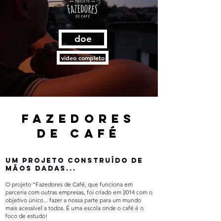
doe
vídeo completo
FAZEDORES
DE CAFÉ
Um projeto construído de
mãos dadas...
O projeto “Fazedores de Café, que funciona em
parceria com outras empresas, foi criado em 2014 com o
objetivo único... fazer a nossa parte para um mundo
mais acessível a todos. É uma escola onde o café é o
foco de estudo!