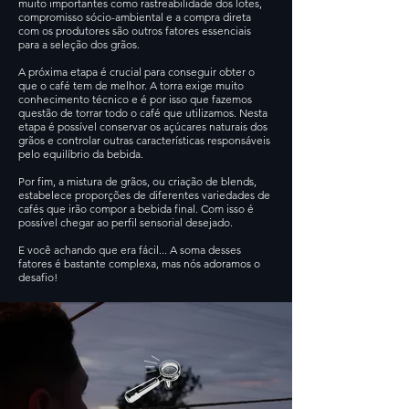
muito importantes como rastreabilidade dos lotes,
compromisso sócio-ambiental e a compra direta
com os produtores são outros fatores essenciais
para a seleção dos grãos.
A próxima etapa é crucial para conseguir obter o
que o café tem de melhor. A torra exige muito
conhecimento técnico e é por isso que fazemos
questão de torrar todo o café que utilizamos. Nesta
etapa é possível conservar os açúcares naturais dos
grãos e controlar outras características responsáveis
pelo equilíbrio da bebida.
Por fim, a mistura de grãos, ou criação de blends,
estabelece proporções de diferentes variedades de
cafés que irão compor a bebida final. Com isso é
possível chegar ao perfil sensorial desejado.
E você achando que era fácil... A soma desses
fatores é bastante complexa, mas nós adoramos o
desafio!