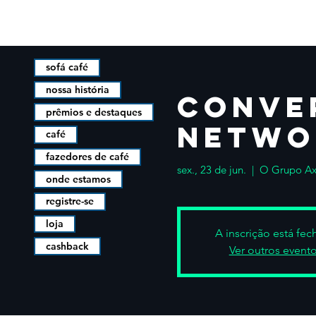
sofá café
nossa história
Conve
prêmios e destaques
Netwo
café
fazedores de café
sex., 23 de jun.
  |  
O Grupo Ax
onde estamos
registre-se
loja
A inscrição está fe
cashback
Ver outros event