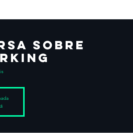
rsa sobre
rking
is
chada
os